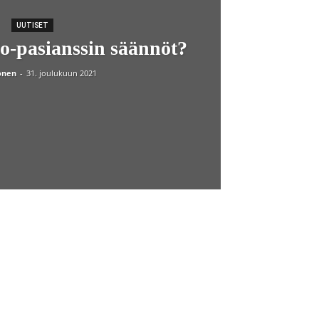
UUTISET
o-pasianssin säännöt?
onen
-
31. joulukuun 2021