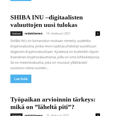
SHIBA INU –digitaalisten
valuuttojen uusi tulokas
redaktionen
-
19. lokakuun 2021
Uutiset
0
SHIBA INU on koirarodun mukaan nimetty uudehko
kryptovaluutta, jonka moni saattaa yhdistää suosittuun
dogecoin-kryptovaluuttaan. Kyseessä on kuitenkin täysin
itsenäinen kryptovaluuttansa, jolla on oma lohkoketjunsa.
Se on meemivaluutta, joka on noussut yllättävästi
suosioon viime vuoden...
Lue lisää
Työpaikan arvioinnin tärkeys:
mikä on ”läheltä piti”?
redaktionen
-
25. elokuun 2022
Uutiset
0