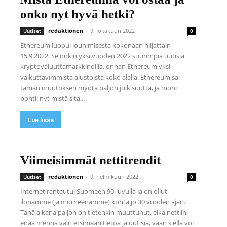
onko nyt hyvä hetki?
redaktionen
-
9. lokakuun 2022
Uutiset
0
Ethereum luopui louhimisesta kokonaan hiljattain
15.9.2022. Se onkin yksi vuoden 2022 suurimpia uutisia
kryptovaluuttamarkkinoilla, onhan Ethereum yksi
vaikuttavimmista alustoista koko alalla. Ethereum sai
tämän muutoksen myötä paljon julkisuutta, ja moni
pohtii nyt mistä sitä...
Lue lisää
Viimeisimmät nettitrendit
redaktionen
-
9. helmikuun 2022
Uutiset
0
Internet rantautui Suomeen 90-luvulla ja on ollut
ilonamme (ja murheenamme) kohta jo 30 vuoden ajan.
Tänä aikana paljon on tietenkin muuttunut, eikä nettiin
enää mennä vain etsimään tietoa ja uutisia, vaan siellä voi