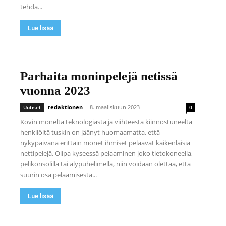
tehdä...
Lue lisää
Parhaita moninpelejä netissä
vuonna 2023
redaktionen
-
8. maaliskuun 2023
Uutiset
0
Kovin monelta teknologiasta ja viihteestä kiinnostuneelta
henkilöltä tuskin on jäänyt huomaamatta, että
nykypäivänä erittäin monet ihmiset pelaavat kaikenlaisia
nettipelejä. Olipa kyseessä pelaaminen joko tietokoneella,
pelikonsolilla tai älypuhelimella, niin voidaan olettaa, että
suurin osa pelaamisesta...
Lue lisää