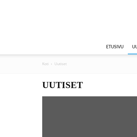
ETUSIVU
UU
Koti
Uutiset
UUTISET