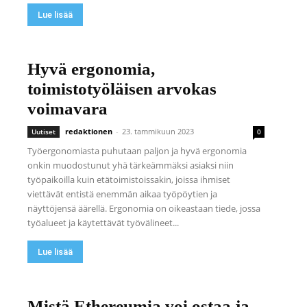
Lue lisää
Hyvä ergonomia,
toimistotyöläisen arvokas
voimavara
redaktionen
-
23. tammikuun 2023
Uutiset
0
Työergonomiasta puhutaan paljon ja hyvä ergonomia
onkin muodostunut yhä tärkeämmäksi asiaksi niin
työpaikoilla kuin etätoimistoissakin, joissa ihmiset
viettävät entistä enemmän aikaa työpöytien ja
näyttöjensä äärellä. Ergonomia on oikeastaan tiede, jossa
työalueet ja käytettävät työvälineet...
Lue lisää
Mistä Ethereumia voi ostaa ja