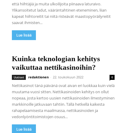
että hiihtäjiä ja muita ulkoilijoita piinaava laturaivo.
Ylikansoitetut ladut, vääräntahtinen eteneminen, liian
kapeat hiihtoreitit tai niitä risteävät maastopyöräilyreitit
saavat ihmisten...
Lue lisää
Kuinka teknologian kehitys
vaikuttaa nettikasinoihin?
redaktionen
-
22. toukokuun 2022
Uutiset
0
Nettikasinot tänä päivänä ovat aivan eri luokkaa kuin vielä
muutama vuosi sitten. Nettikasinoiden kehitys on ollut
nopeaa, josta kertoo uusien nettikasinoiden ilmestyminen
markkinoille jatkuvaan tahtiin. Tällä hetkellä kaikesta
rahapelaamisesta maailmassa, nettikasinoiden ja
vedonlyöntitoimistojen osuus...
Lue lisää