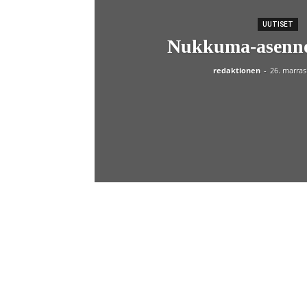
UUTISET
Nukkuma-asenno
redaktionen
-
26. marra