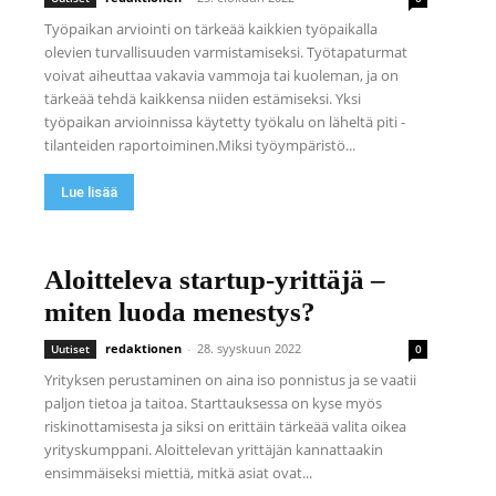
Työpaikan arviointi on tärkeää kaikkien työpaikalla
olevien turvallisuuden varmistamiseksi. Työtapaturmat
voivat aiheuttaa vakavia vammoja tai kuoleman, ja on
tärkeää tehdä kaikkensa niiden estämiseksi. Yksi
työpaikan arvioinnissa käytetty työkalu on läheltä piti -
tilanteiden raportoiminen.Miksi työympäristö...
Lue lisää
Aloitteleva startup-yrittäjä –
miten luoda menestys?
redaktionen
-
28. syyskuun 2022
Uutiset
0
Yrityksen perustaminen on aina iso ponnistus ja se vaatii
paljon tietoa ja taitoa. Starttauksessa on kyse myös
riskinottamisesta ja siksi on erittäin tärkeää valita oikea
yrityskumppani. Aloittelevan yrittäjän kannattaakin
ensimmäiseksi miettiä, mitkä asiat ovat...