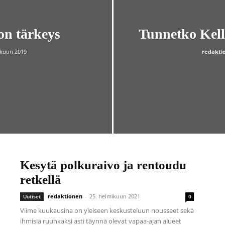
n tärkeys
Tunnetko Kell
skuun 2019
redakti
Kesytä polkuraivo ja rentoudu
retkellä
redaktionen
-
25. helmikuun 2021
Uutiset
0
Viime kuukausina on yleiseen keskusteluun nousseet sekä
ihmisiä ruuhkaksi asti täynnä olevat vapaa-ajan alueet