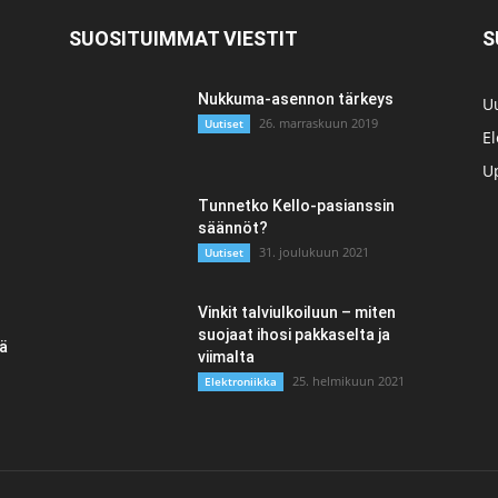
SUOSITUIMMAT VIESTIT
S
Nukkuma-asennon tärkeys
Uu
26. marraskuun 2019
Uutiset
El
Up
Tunnetko Kello-pasianssin
säännöt?
31. joulukuun 2021
Uutiset
Vinkit talviulkoiluun – miten
suojaat ihosi pakkaselta ja
tä
viimalta
25. helmikuun 2021
Elektroniikka