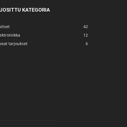
UOSITTU KATEGORIA
tiset
42
ektroniikka
12
eat tarjoukset
6