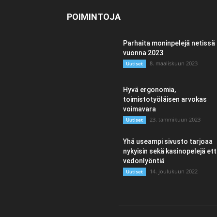
POIMINTOJA
Parhaita moninpelejä netissä
vuonna 2023
8. maaliskuun 2023
Uutiset
Hyvä ergonomia,
toimistotyöläisen arvokas
voimavara
23. tammikuun 2023
Uutiset
Yhä useampi sivusto tarjoaa
nykyisin sekä kasinopelejä et
vedonlyöntiä
14. joulukuun 2022
Uutiset