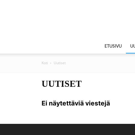
ETUSIVU
UU
Koti
Uutiset
UUTISET
Ei näytettäviä viestejä