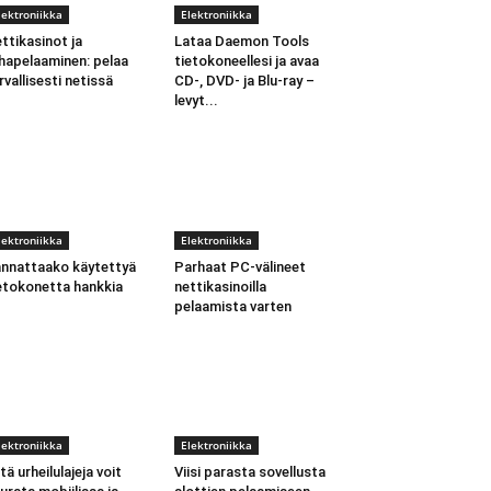
lektroniikka
Elektroniikka
ttikasinot ja
Lataa Daemon Tools
hapelaaminen: pelaa
tietokoneellesi ja avaa
rvallisesti netissä
CD-, DVD- ja Blu-ray –
levyt...
lektroniikka
Elektroniikka
nnattaako käytettyä
Parhaat PC-välineet
etokonetta hankkia
nettikasinoilla
pelaamista varten
lektroniikka
Elektroniikka
tä urheilulajeja voit
Viisi parasta sovellusta