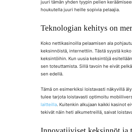
juuri tämän yhden tyypin pelien keräämiseen,
houkutella juuri heille sopivia pelaajia.
Teknologian kehitys on merk
Koko nettikasinoilla pelaamisen ala pohjau
keksinnöistä, internettiin. Tästä syystä koko
keksintöihin. Kun uusia keksintöjä esitellää
sen toteuttamista. Sillä tavoin he eivät pe
sen edellä.
Tämä on esimerkiksi loistavasti näkyvillä äl
tulee tarjota loistavasti optimoitu mobiilivers
laitteilla
. Kuitenkin alkujaan kaikki kasinot e
tekivät näin heti alkumetreillä, saivat loista
Innovatiiviset keksinnöt ja 