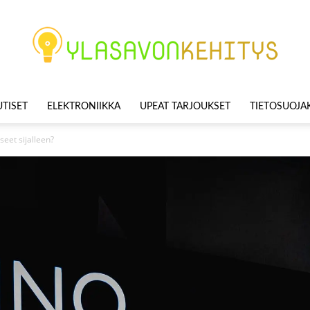
TISET
ELEKTRONIIKKA
UPEAT TARJOUKSET
TIETOSUOJ
Ylasavonkehitys
eet sijalleen?