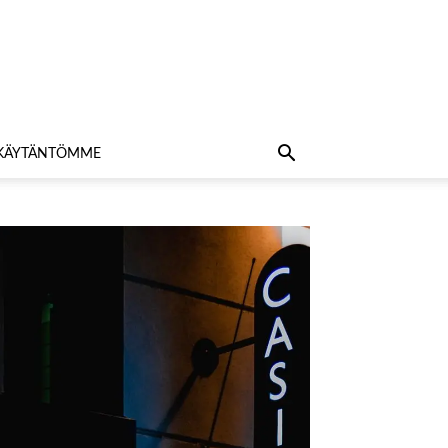
AKÄYTÄNTÖMME