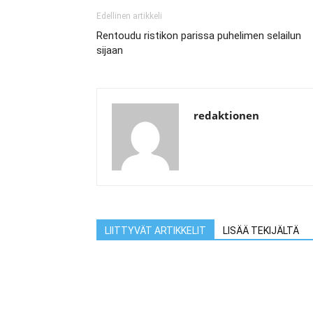
Edellinen artikkeli
Rentoudu ristikon parissa puhelimen selailun
sijaan
redaktionen
LIITTYVÄT ARTIKKELIT
LISÄÄ TEKIJÄLTÄ