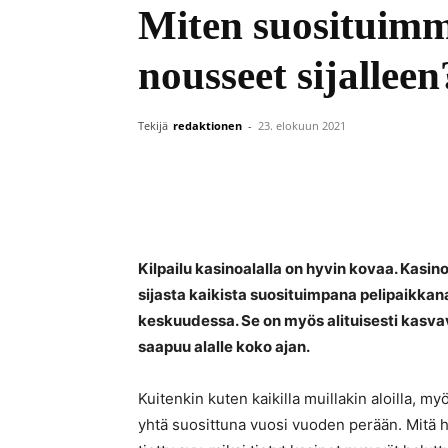
Miten suosituimm
nousseet sijalleen
Tekijä
redaktionen
-
23. elokuun 2021
Kilpailu kasinoalalla on hyvin kovaa. Kasi
sijasta kaikista suosituimpana pelipaikkana
keskuudessa. Se on myös alituisesti kasvava 
saapuu alalle koko ajan.
Kuitenkin kuten kaikilla muillakin aloilla, my
yhtä suosittuna vuosi vuoden perään. Mitä he