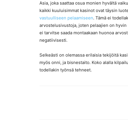
Asia, joka saattaa osua monien hyvältä vaiku
kaikki kuuluisimmat kasinot ovat täysin luot
vastuulliseen pelaamiseen
. Tämä ei todellak
arvostelusivustoja, joten pelaajien on hyvin
ei tarvitse saada montaakaan huonoa arvos
negatiivisesti.
Selkeästi on olemassa erilaisia tekijöitä ka
myös onni, ja bisnestaito. Koko alalla kilpai
todellakin työnsä tehneet.