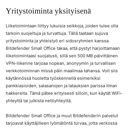
Yritystoiminta yksityisenä
Liiketoimintaan liittyy lukuisia seikkoja, joiden tulee olla
tarkoin suojeltuja ja turvattuja. Tällä taataan sujuva
yritystoiminta ja yhteistyö eri sidosryhmien kanssa.
Bitdefender Small Office takaa, että pystyt harjoittamaan
liiketoimintaasi suojatusti, sillä sen 500 MB päivittäinen
VPN-liikenne tarjoaa nopean, anonyymin ja turvallisen
verkkotoiminnan missä päin maailmaa tahansa. Voit siis
käytännössä huoletta työskennellä esimerkiksi
pankkiasioiden, salasanojen ja latauksien parissa ilman
hakkereita. Tämä pätee erityisesti silloin, kun käytät WiFi-
yhteyttä tai julkista nettiyhteyttä.
Bitdefender Small Office ja muut Bitdefenderin palvelut
tarjoavat käyttäjilleen lyömätöntä turvaa, jotta verkossa