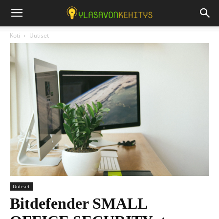
Koti
Uutiset
Uutiset
Bitdefender SMALL