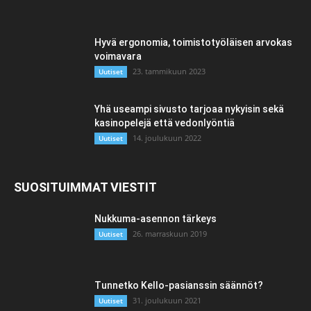
Hyvä ergonomia, toimistotyöläisen arvokas
voimavara
23. tammikuun 2023
Uutiset
Yhä useampi sivusto tarjoaa nykyisin sekä
kasinopelejä että vedonlyöntiä
14. joulukuun 2022
Uutiset
SUOSITUIMMAT VIESTIT
Nukkuma-asennon tärkeys
26. marraskuun 2019
Uutiset
Tunnetko Kello-pasianssin säännöt?
31. joulukuun 2021
Uutiset