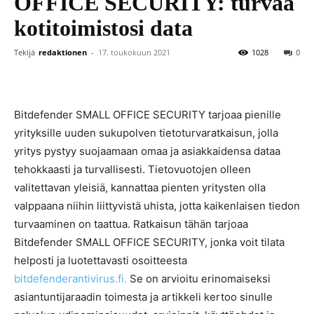
OFFICE SECURITY: turvaa
kotitoimistosi data
Tekijä
redaktionen
-
17. toukokuun 2021
1028
0
Bitdefender SMALL OFFICE SECURITY tarjoaa pienille
yrityksille uuden sukupolven tietoturvaratkaisun, jolla
yritys pystyy suojaamaan omaa ja asiakkaidensa dataa
tehokkaasti ja turvallisesti. Tietovuotojen olleen
valitettavan yleisiä, kannattaa pienten yritysten olla
valppaana niihin liittyvistä uhista, jotta kaikenlaisen tiedon
turvaaminen on taattua. Ratkaisun tähän tarjoaa
Bitdefender SMALL OFFICE SECURITY, jonka voit tilata
helposti ja luotettavasti osoitteesta
bitdefenderantivirus.fi.
Se on arvioitu erinomaiseksi
asiantuntijaraadin toimesta ja artikkeli kertoo sinulle