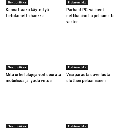
Elektroniikka
Elektroniikka
Kannattaako käytettyä
Parhaat PC-välineet
tietokonetta hankkia
nettikasinoilla pelaamista
varten
Elektroniikka
Elektroniikka
Mitä urheilulajeja voit seurata
Viisi parasta sovellusta
mobiilissa ja lyödä vetoa
slottien pelaamiseen
Elektroniikka
Elektroniikka