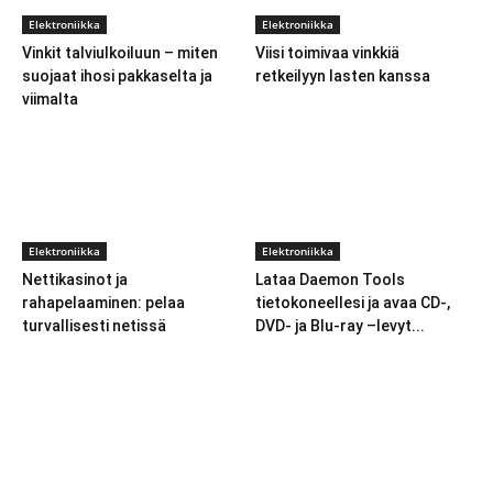
Elektroniikka
Elektroniikka
Vinkit talviulkoiluun – miten
Viisi toimivaa vinkkiä
suojaat ihosi pakkaselta ja
retkeilyyn lasten kanssa
viimalta
Elektroniikka
Elektroniikka
Nettikasinot ja
Lataa Daemon Tools
rahapelaaminen: pelaa
tietokoneellesi ja avaa CD-,
turvallisesti netissä
DVD- ja Blu-ray –levyt...