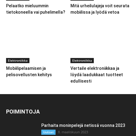
Pelaatko mieluummin
Mitä urheilulajeja voit seurata
tietokoneella vai puhelimella?
mobiilissa ja lyödä vetoa
Elektroniikka
Elektroniikka
Mobiilipelaamisen ja
Vertaile elektroniikkaa ja
pelisovellusten kehitys
löydä laadukkaat tuotteet
edullisesti
POIMINTOJA
Parhaita moninpelejä netissä vuonna 2023
8. maaliskuun 2023
Uutiset