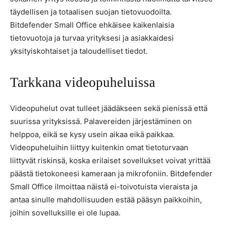
täydellisen ja totaalisen suojan tietovuodoilta.
Bitdefender Small Office ehkäisee kaikenlaisia
tietovuotoja ja turvaa yrityksesi ja asiakkaidesi
yksityiskohtaiset ja taloudelliset tiedot.
Tarkkana videopuheluissa
Videopuhelut ovat tulleet jäädäkseen sekä pienissä että
suurissa yrityksissä. Palavereiden järjestäminen on
helppoa, eikä se kysy usein aikaa eikä paikkaa.
Videopuheluihin liittyy kuitenkin omat tietoturvaan
liittyvät riskinsä, koska erilaiset sovellukset voivat yrittää
päästä tietokoneesi kameraan ja mikrofoniin. Bitdefender
Small Office ilmoittaa näistä ei-toivotuista vieraista ja
antaa sinulle mahdollisuuden estää pääsyn paikkoihin,
joihin sovelluksille ei ole lupaa.