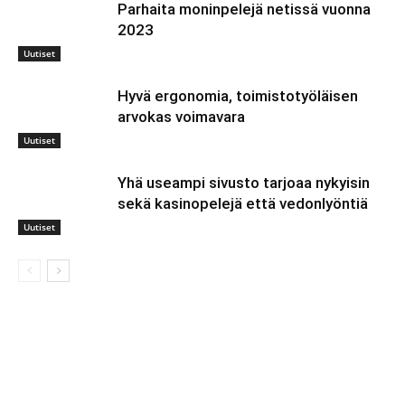
Parhaita moninpelejä netissä vuonna
2023
Uutiset
Hyvä ergonomia, toimistotyöläisen
arvokas voimavara
Uutiset
Yhä useampi sivusto tarjoaa nykyisin
sekä kasinopelejä että vedonlyöntiä
Uutiset