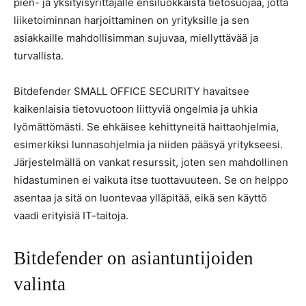
pien- ja yksityisyrittäjälle ensiluokkaista tietosuojaa, jotta
liiketoiminnan harjoittaminen on yrityksille ja sen
asiakkaille mahdollisimman sujuvaa, miellyttävää ja
turvallista.
Bitdefender SMALL OFFICE SECURITY havaitsee
kaikenlaisia tietovuotoon liittyviä ongelmia ja uhkia
lyömättömästi. Se ehkäisee kehittyneitä haittaohjelmia,
esimerkiksi lunnasohjelmia ja niiden pääsyä yritykseesi.
Järjestelmällä on vankat resurssit, joten sen mahdollinen
hidastuminen ei vaikuta itse tuottavuuteen. Se on helppo
asentaa ja sitä on luontevaa ylläpitää, eikä sen käyttö
vaadi erityisiä IT-taitoja.
Bitdefender on asiantuntijoiden
valinta