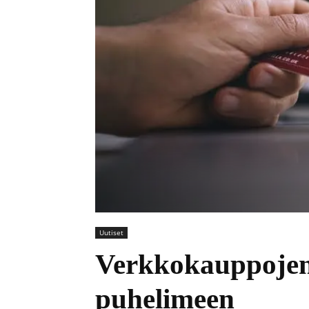
Uutiset
Verkkokauppojen 
puhelimeen