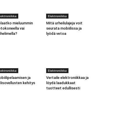
lektroniikka
Elektroniikka
laatko mieluummin
Mitä urheilulajeja voit
etokoneella vai
seurata mobiilissa ja
helimella?
lyödä vetoa
lektroniikka
Elektroniikka
biilipelaamisen ja
Vertaile elektroniikkaa ja
lisovellusten kehitys
löydä laadukkaat
tuotteet edullisesti