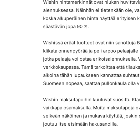
Wishin hintamerkinnät ovat hiukan huvittavi
alennuksessa. Näinhän ei tietenkään ole, va
koska alkuperäinen hinta näyttää erityisen 
säästävän jopa 90 %.
Wishissä eräät tuotteet ovat niin sanottuja B
klikata onnenpyörää ja peli arpoo pelaajalle 
jotka pelaaja voi ostaa erikoisalennuksella.
verkkokaupassa. Tämä tarkoittaa että tilauks
aikoina tähän lupaukseen kannattaa suhtautua 
Suomeen nopeaa, saattaa pullonkaula olla 
Wishin maksutapoihin kuuluvat suosittu Kla
vaikkapa osamaksulla. Muita maksutapoja ova
selkeän näköinen ja mukava käyttää, joskin 
joutuu itse etsimään hakusanoilla.