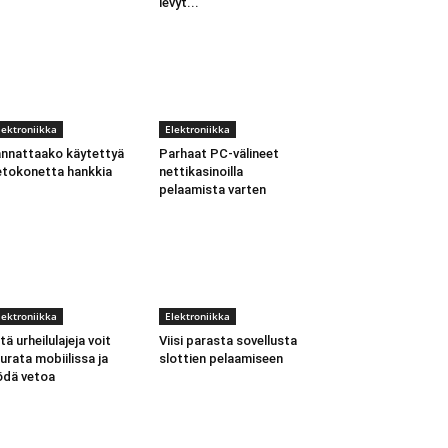
levyt...
lektroniikka
Elektroniikka
nnattaako käytettyä
Parhaat PC-välineet
etokonetta hankkia
nettikasinoilla
pelaamista varten
lektroniikka
Elektroniikka
tä urheilulajeja voit
Viisi parasta sovellusta
urata mobiilissa ja
slottien pelaamiseen
ödä vetoa