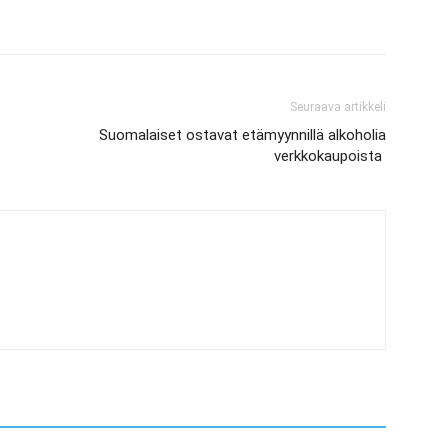
Seuraava artikkeli
Suomalaiset ostavat etämyynnillä alkoholia
verkkokaupoista