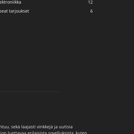
ektroniikka
12
eat tarjoukset
6
uu, sekä laajasti vinkkejä ja uutisia
jon luettavaa erilaisista sovelluksista, kuten