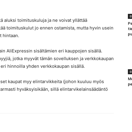
E
 aluksi toimituskuluja ja ne voivat yllättää
Pe
ää toimituskulut jo ennen ostamista, mutta hyvin usein
ti
pu
t hintaan.
in AliExpressin sisältämien eri kauppojen sisällä.
myyjiä, jotka myyvät tämän sovelluksen ja verkkokaupan
ä eri hinnoilla yhden verkkokaupan sisällä.
E
Mo
aiset kaupat myy elintarvikkeita (johon kuuluu myös
pe
varmasti hyväksyisikään, sillä elintarvikelainsäädäntö