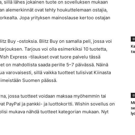
a, sillä lähes jokainen tuote on sovelluksen mukaan
an alemerkinnät ovat tehty houkuttelemaan ostajia,
korkealta. Jopa yrityksen mainoslause kertoo ostajan
E
litz Buy -ostoksia. Blitz Buy on samalla peli, jossa voi
Ka
tarjouksen. Tarjous voi olla esimerkiksi 10 tuotetta,
ti
 Wish Express -tilaukset ovat tuore palvelu tässä
et on mahdollista saada perille 5–7 päivässä. Näinä
varovaisesti, sillä vaikka tuotteet tulisivat Kiinasta
viimeistään Suomen päässä.
E
rna, jossa tuotteet voidaan maksaa myöhemmin tai
Mi
t PayPal ja pankki- ja luottokortti. Wishin sovellus on
se
olisi mukava nähdä tuotteet kategorian mukaan. Nyt
ly