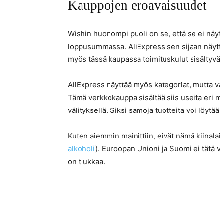
Kauppojen eroavaisuudet
Wishin huonompi puoli on se, että se ei näytä
loppusummassa. AliExpress sen sijaan näytt
myös tässä kaupassa toimituskulut sisältyvä
AliExpress näyttää myös kategoriat, mutta va
Tämä verkkokauppa sisältää siis useita eri 
välityksellä. Siksi samoja tuotteita voi löytä
Kuten aiemmin mainittiin, eivät nämä kiinal
alkoholi
). Euroopan Unioni ja Suomi ei tätä 
on tiukkaa.