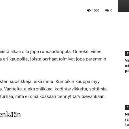
1030
0
niistä alkaa olla jopa runsaudenpula. Onneksi viime
E
a eri kaupoille, joista parhaat toimivat jopa paremmin
Vi
mi
pa
isten suosikkeja, eikä ihme. Kumpikin kauppa myy
 Vaatteita, elektroniikkaa, kodintarvikkeita, soittimia,
 turhaa, mitä ei olisi koskaan tiennyt tarvitsevankaan.
E
tenkään
Ne
ra
tu