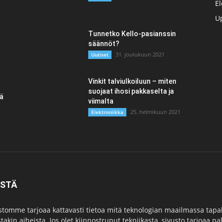
El
Up
Tunnetko Kello-pasianssin
säännöt?
31. joulukuun 2021
Uutiset
Vinkit talviulkoiluun – miten
suojaat ihosi pakkaselta ja
tä
viimalta
25. helmikuun 2021
Elektroniikka
ISTÄ
stomme tarjoaa kattavasti tietoa mitä teknologian maailmassa tapaht
takin aiheista. Jos olet kiinnostrunut tekniikasta, sivusto tarjoaa pal