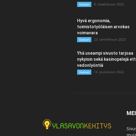
8. maaliskuun 2023
Uutiset
Hyvä ergonomia,
toimistotyöläisen arvokas
voimavara
23. tammikuun 2023
Uutiset
Yhä useampi sivusto tarjoaa
nykyisin sekä kasinopelejä et
vedonlyöntiä
14. joulukuun 2022
Uutiset
ME
Sivu
muis