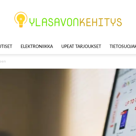
TISET
ELEKTRONIIKKA
UPEAT TARJOUKSET
TIETOSUOJ
Ylasavonkehitys
meen