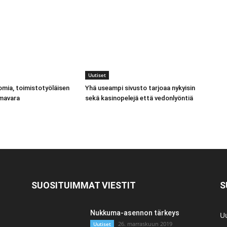
Uutiset
mia, toimistotyöläisen
Yhä useampi sivusto tarjoaa nykyisin
imavara
sekä kasinopelejä että vedonlyöntiä
SUOSITUIMMAT VIESTIT
S
Nukkuma-asennon tärkeys
Uu
26. marraskuun 2019
Uutiset