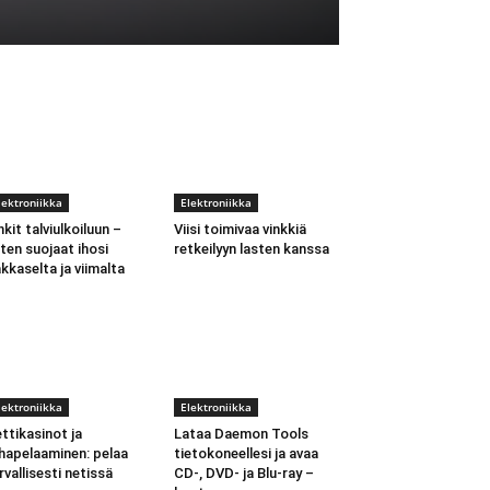
lektroniikka
Elektroniikka
nkit talviulkoiluun –
Viisi toimivaa vinkkiä
ten suojaat ihosi
retkeilyyn lasten kanssa
kkaselta ja viimalta
lektroniikka
Elektroniikka
ttikasinot ja
Lataa Daemon Tools
hapelaaminen: pelaa
tietokoneellesi ja avaa
rvallisesti netissä
CD-, DVD- ja Blu-ray –