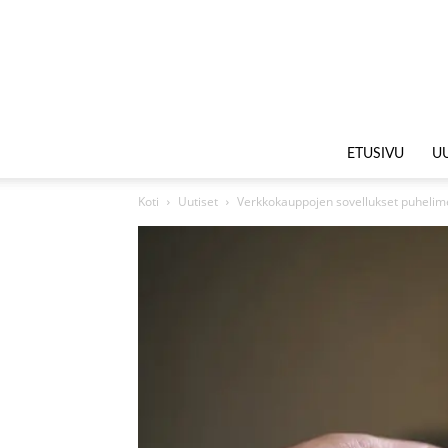
ETUSIVU
UU
Koti
Uutiset
Verkkokauppojen sovellukset puheli