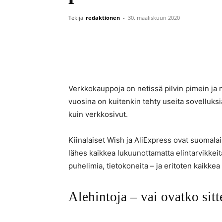
Tekijä
redaktionen
-
30. maaliskuun 2020
Verkkokauppoja on netissä pilvin pimein ja 
vuosina on kuitenkin tehty useita sovelluksi
kuin verkkosivut.
Kiinalaiset Wish ja AliExpress ovat suomala
lähes kaikkea lukuunottamatta elintarvikkeita.
puhelimia, tietokoneita – ja eritoten kaikkea
Alehintoja – vai ovatko sit