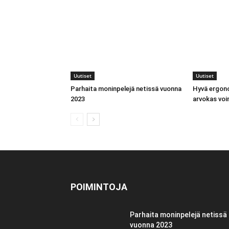
Uutiset
Uutiset
Parhaita moninpelejä netissä vuonna
Hyvä ergono
2023
arvokas vo
POIMINTOJA
Parhaita moninpelejä netissä
vuonna 2023