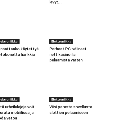
levyt...
lektroniikka
Elektroniikka
nnattaako käytettyä
Parhaat PC-välineet
etokonetta hankkia
nettikasinoilla
pelaamista varten
lektroniikka
Elektroniikka
tä urheilulajeja voit
Viisi parasta sovellusta
urata mobiilissa ja
slottien pelaamiseen
ödä vetoa