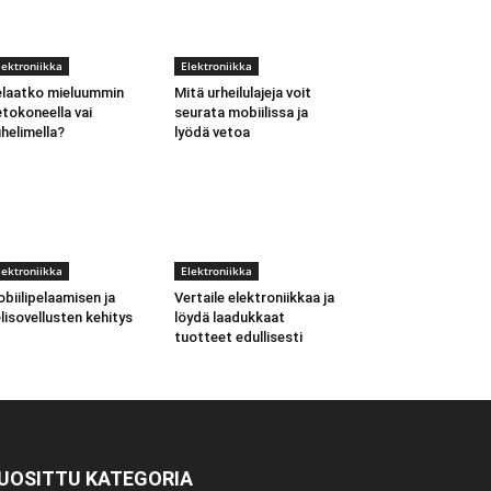
lektroniikka
Elektroniikka
laatko mieluummin
Mitä urheilulajeja voit
etokoneella vai
seurata mobiilissa ja
helimella?
lyödä vetoa
lektroniikka
Elektroniikka
biilipelaamisen ja
Vertaile elektroniikkaa ja
lisovellusten kehitys
löydä laadukkaat
tuotteet edullisesti
UOSITTU KATEGORIA