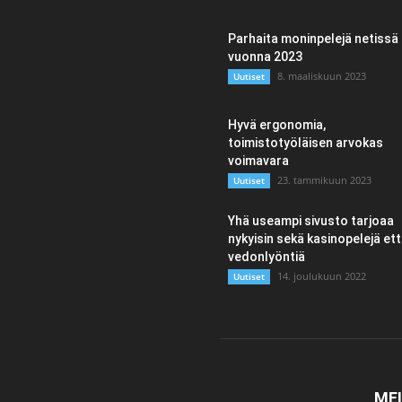
Parhaita moninpelejä netissä
vuonna 2023
8. maaliskuun 2023
Uutiset
Hyvä ergonomia,
toimistotyöläisen arvokas
voimavara
23. tammikuun 2023
Uutiset
Yhä useampi sivusto tarjoaa
nykyisin sekä kasinopelejä et
vedonlyöntiä
14. joulukuun 2022
Uutiset
ME