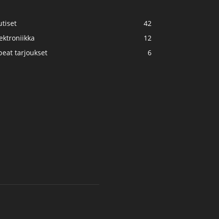
tiset
42
ektroniikka
12
eat tarjoukset
6