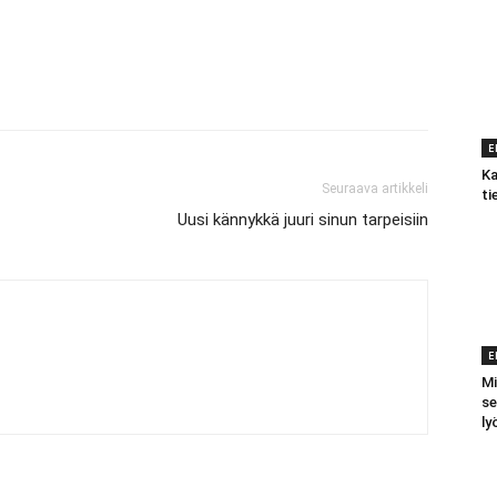
E
Ka
Seuraava artikkeli
ti
Uusi kännykkä juuri sinun tarpeisiin
E
Mi
se
ly