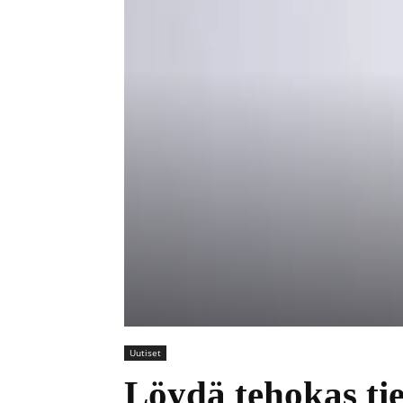
Uutiset
Löydä tehokas tie