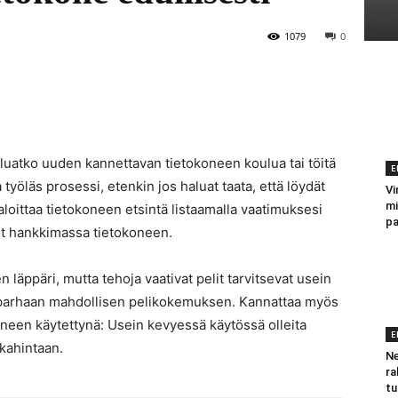
1079
0
haluatko uuden kannettavan tietokoneen koulua tai töitä
E
työläs prosessi, etenkin jos haluat taata, että löydät
Vi
mi
oittaa tietokoneen etsintä listaamalla vaatimuksesi
pa
let hankkimassa tietokoneen.
läppäri, mutta tehoja vaativat pelit tarvitsevat usein
lesi parhaan mahdollisen pelikokemuksen. Kannattaa myös
okoneen käytettynä: Usein kevyessä käytössä olleita
E
kkahintaan.
Ne
ra
tu