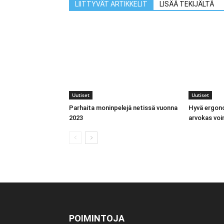
LIITTYVÄT ARTIKKELIT
LISÄÄ TEKIJÄLTÄ
Uutiset
Uutiset
Parhaita moninpelejä netissä vuonna
Hyvä ergono
2023
arvokas vo
POIMINTOJA