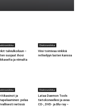
lektroniikka
Elektroniikka
nkit talviulkoiluun –
Viisi toimivaa vinkkiä
ten suojaat ihosi
retkeilyyn lasten kanssa
kkaselta ja viimalta
lektroniikka
Elektroniikka
ttikasinot ja
Lataa Daemon Tools
hapelaaminen: pelaa
tietokoneellesi ja avaa
rvallisesti netissä
CD-, DVD- ja Blu-ray –