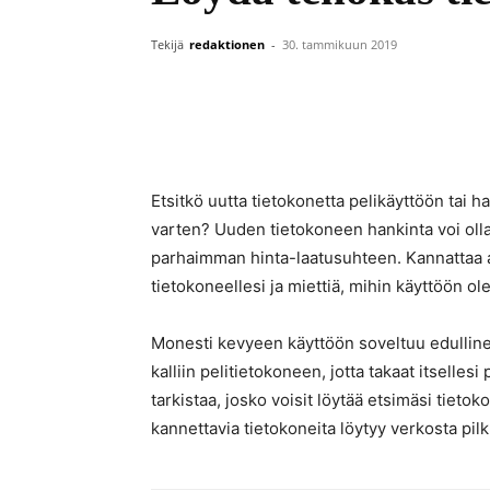
Tekijä
redaktionen
-
30. tammikuun 2019
Etsitkö uutta tietokonetta pelikäyttöön tai 
varten? Uuden tietokoneen hankinta voi olla 
parhaimman hinta-laatusuhteen. Kannattaa al
tietokoneellesi ja miettiä, mihin käyttöön o
Monesti kevyeen käyttöön soveltuu edullinen 
kalliin pelitietokoneen, jotta takaat itsel
tarkistaa, josko voisit löytää etsimäsi tiet
kannettavia tietokoneita löytyy verkosta pil