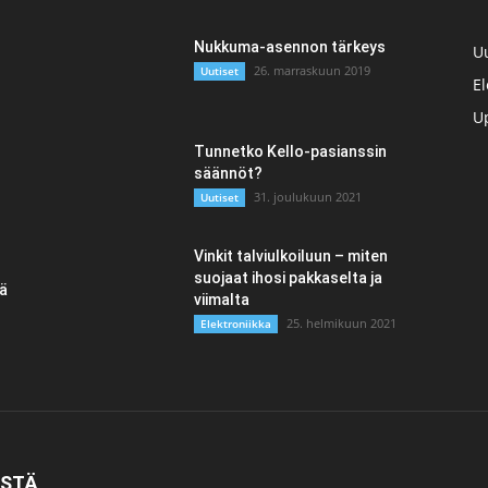
Nukkuma-asennon tärkeys
Uu
26. marraskuun 2019
Uutiset
El
Up
Tunnetko Kello-pasianssin
säännöt?
31. joulukuun 2021
Uutiset
Vinkit talviulkoiluun – miten
suojaat ihosi pakkaselta ja
tä
viimalta
25. helmikuun 2021
Elektroniikka
ISTÄ