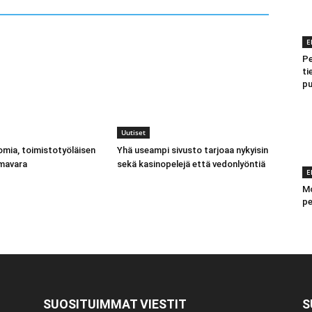
E
Pe
ti
pu
Uutiset
mia, toimistotyöläisen
Yhä useampi sivusto tarjoaa nykyisin
imavara
sekä kasinopelejä että vedonlyöntiä
E
Mo
pe
SUOSITUIMMAT VIESTIT
S